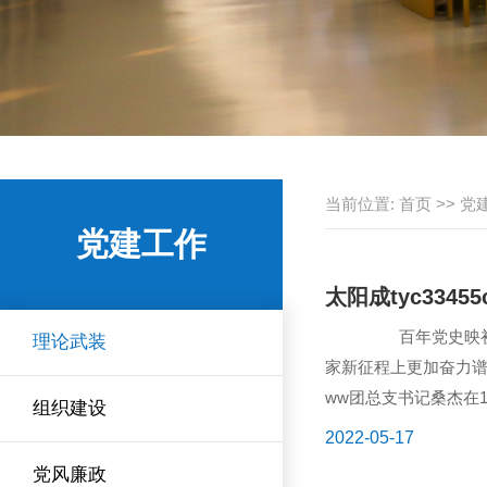
当前位置:
首页
>>
党
党建工作
太阳成tyc33
百年党史映初心，世
理论武装
家新征程上更加奋力谱写
ww团总支书记桑杰在
组织建设
党...
2022-05-17
党风廉政