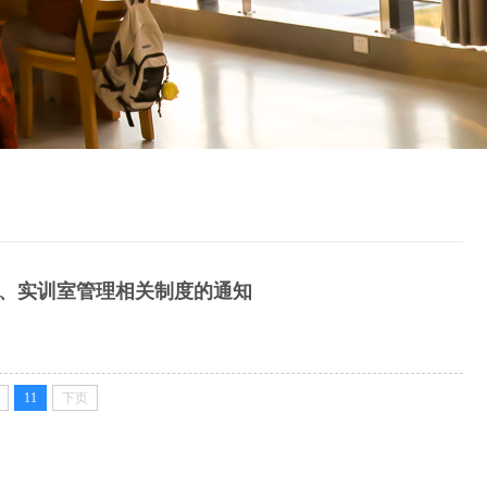
w实验、实训室管理相关制度的通知
11
下页