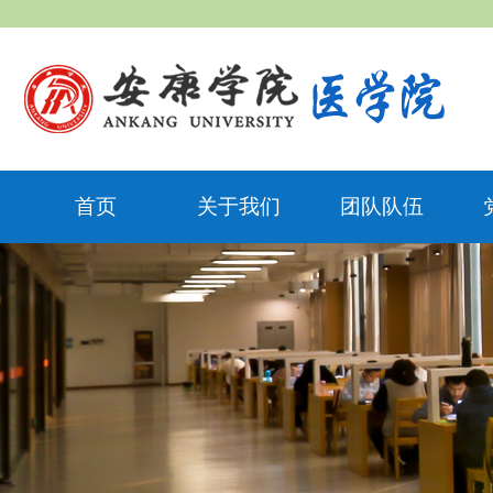
首页
关于我们
团队队伍