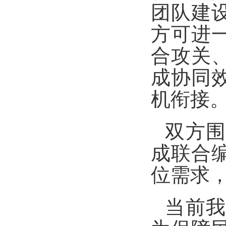
团队建
方可进
合攻关
成协同
机衔接
双方
成联合
位需求
当前