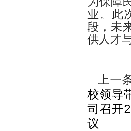
为保障
业。此
段，未
供人才
上一
校领导
司召开
议