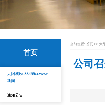
当前位置:
首页
>>
太阳
首页
公司召
太阳成tyc33455ccwww
新闻
通知公告