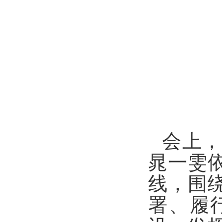
会上
晁一雯
线，围
署、履